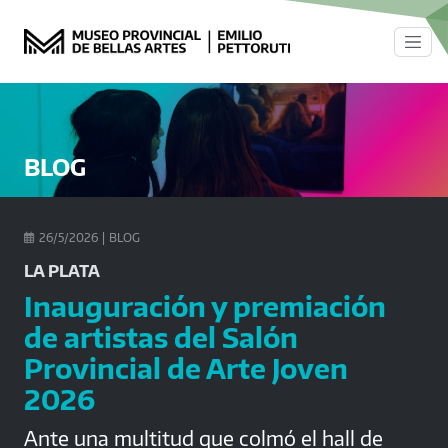
Pasar al contenido principal
BLOG
26/5/2026
|
BLOG

LA PLATA
Inauguración y premiación
de artistas del Salón
Provincial de Arte Joven
2026
Ante una multitud que colmó el hall de